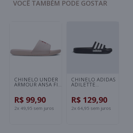
VOCÊ TAMBÉM PODE GOSTAR
C
A
S
I
R
B
2x
S
CHINELO UNDER
CHINELO ADIDAS
ARMOUR ANSA FIX
ADILETTE
UNISSEX -
SHOWER
ROSA/SALMAO
INFANTIL -
R$ 99,90
R$ 129,90
PRETO/BRANCO
2x 49,95 sem juros
2x 64,95 sem juros