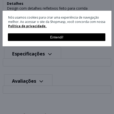
Detalhes
Design com detalhes refletivos feito para corrida
Uso recomendado: corrida ou lazer
Nós usamos cookies para criar uma experiência de navegação
melhor. Ao acessar o site da Shopmasp, você concorda com nossa
Cor
Política de privacidade.
HR9909: Pink/Cinza - jan/23
Entendi!
Especificações
Avaliações