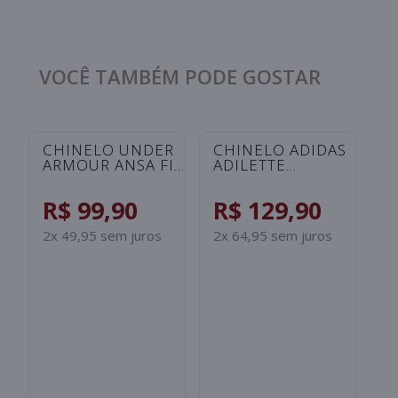
VOCÊ TAMBÉM PODE GOSTAR
C
A
S
I
R
B
2x
S
CHINELO UNDER
CHINELO ADIDAS
ARMOUR ANSA FIX
ADILETTE
UNISSEX -
SHOWER
ROSA/SALMAO
INFANTIL -
R$ 99,90
R$ 129,90
PRETO/BRANCO
2x 49,95 sem juros
2x 64,95 sem juros