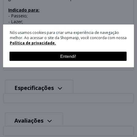
Indicado para:
- Passeio;
- Lazer;
- Dia a dia.
Nós usamos cookies para criar uma experiência de navegação
melhor. Ao acessar o site da Shopmasp, você concorda com nossa
Especificações:
Política de privacidade.
Referência do fornecedor na cor:
Branco: 618919-107 - out/2017
Entendi!
Especificações
Avaliações