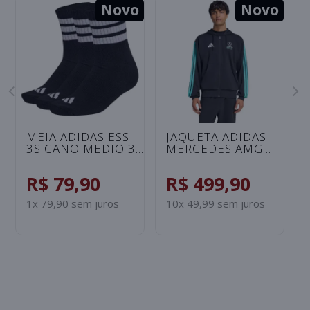
Novo
Novo
MEIA ADIDAS ESS
JAQUETA ADIDAS
3S CANO MEDIO 3
MERCEDES AMG
PARES -
PETRINAS F1 TEAM
PRETO/BRANCO
MASCULINA -
R$ 79,90
R$ 499,90
HO
PRETO/VERDE
1x 79,90 sem juros
10x 49,99 sem juros