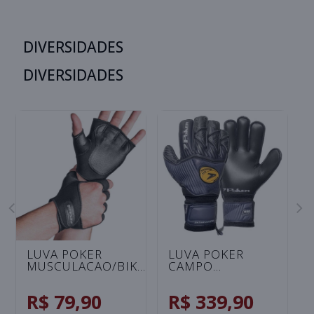
DIVERSIDADES
DIVERSIDADES
LUVA POKER
LUVA POKER
MUSCULACAO/BIKE
CAMPO
NEOPRENE
PROFISSIONAL
UNISSEX - PRETO
ORTHO VULCAN -
R$ 79,90
R$ 339,90
GRAFITE/PRETO