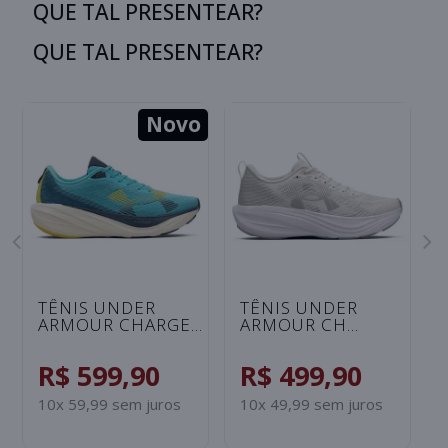
QUE TAL PRESENTEAR?
QUE TAL PRESENTEAR?
Novo
TÊNIS UNDER
TÊNIS UNDER
ARMOUR CHARGED
ARMOUR CH
NONSTOP UNISSEX
ENDLESS
- AZUL
MASCULINO -
R$ 599,90
R$ 499,90
CELESTE/AMARELO
BRANCO/CINZA
10x 59,99 sem juros
10x 49,99 sem juros