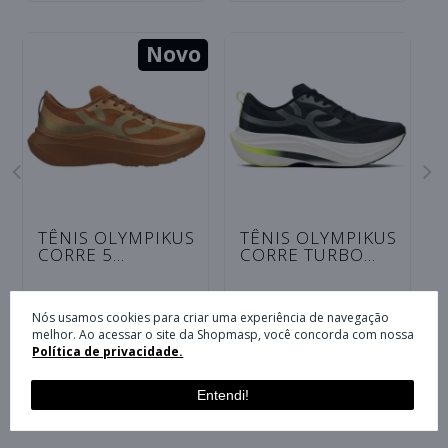
Novo
TÊNIS OLYMPIKUS
TÊNIS OLYMPIKUS
CORRE 5
CORRE TURBO
VANDERLEI
FEMININO -
UNISSEX -
PRETO/GRAFITE
R$ 599,90
R$ 699,90
BRONZE/DOURADO
Nós usamos cookies para criar uma experiência de navegação
10x 59,99 sem juros
10x 69,99 sem juros
melhor. Ao acessar o site da Shopmasp, você concorda com nossa
Política de privacidade.
Entendi!