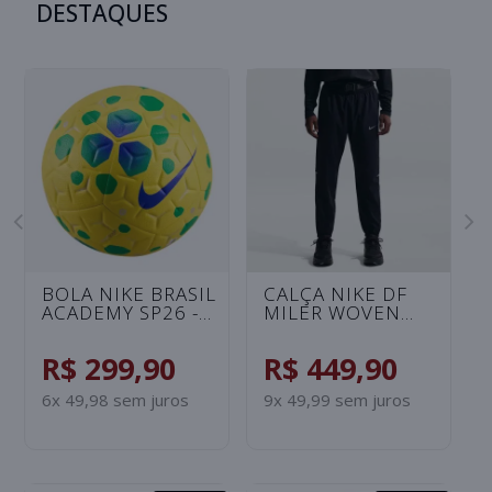
DESTAQUES
BOLA NIKE BRASIL
CALÇA NIKE DF
ACADEMY SP26 -
MILER WOVEN
AMARELO/VERDE
MASCULINA -
PRETO
R$ 299,90
R$ 449,90
6x 49,98 sem juros
9x 49,99 sem juros