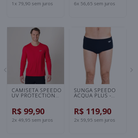
1x 79,90 sem juros
6x 56,65 sem juros
CAMISETA SPEEDO
SUNGA SPEEDO
UV PROTECTION
ACQUA PLUS -
MANGA LONGA
PRETO
MASCULINA -
R$ 99,90
R$ 119,90
VERMELHO
2x 49,95 sem juros
2x 59,95 sem juros