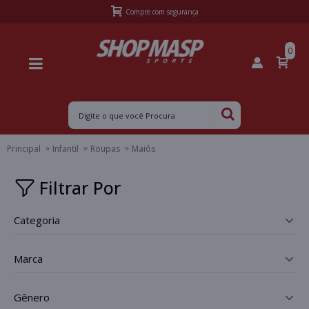
Compre com segurança
0
Principal
Infantil
Roupas
Maiôs
Filtrar Por
categoria
_
marca
_
gênero
_