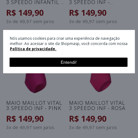
3 SPEEDO INFANTIL -
3 SPEEDO INF -
PINK
MARINHO
R$ 149,90
R$ 149,90
3x de 49,97 sem juros
3x de 49,97 sem juros
Nós usamos cookies para criar uma experiência de navegação
melhor. Ao acessar o site da Shopmasp, você concorda com nossa
Política de privacidade.
Entendi!
MAIO MAILLOT VITAL
MAIO MAILLOT VITAL
3 SPEEDO INF - PINK
3 SPEEDO INF - ROSA
R$ 149,90
R$ 149,90
3x de 49,97 sem juros
3x de 49,97 sem juros