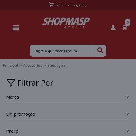
Compre com segurança
0
Principal
Acessórios
Bandagem
Filtrar Por
marca
_
em promoção
_
preço
_