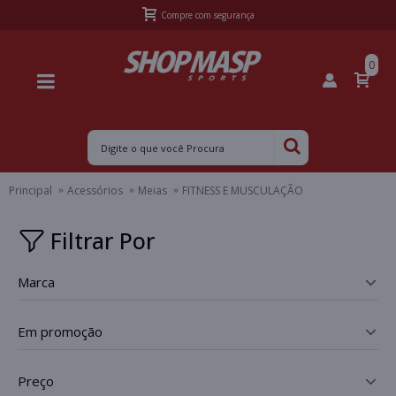
Compre com segurança
0
Principal
Acessórios
Meias
FITNESS E MUSCULAÇÃO
Filtrar Por
marca
_
em promoção
_
preço
_