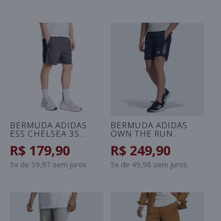
BERMUDA ADIDAS
BERMUDA ADIDAS
ESS CHELSEA 3S
OWN THE RUN
MASCULINA -
MASCULINA -
R$ 179,90
R$ 249,90
GRAFITE/PRETO
MARINHO/PRATA
3x de 59,97 sem juros
5x de 49,98 sem juros