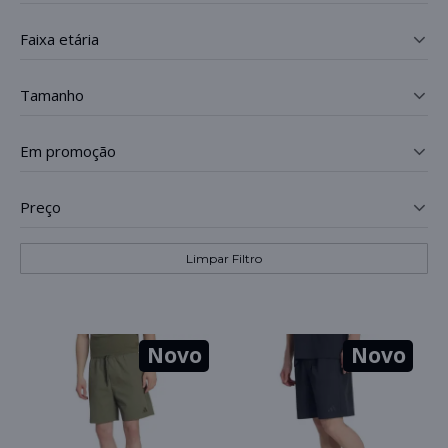
faixa etária
_
tamanho
_
em promoção
_
preço
_
Limpar Filtro
Novo
Novo