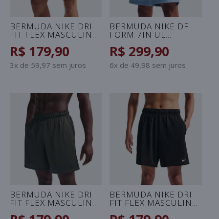
BERMUDA NIKE DRI
BERMUDA NIKE DF
FIT FLEX MASCULINA
FORM 7IN UL
- AZUL
MASCULINA - AZUL
R$ 179,90
R$ 299,90
CELESTE
3x de 59,97 sem juros
6x de 49,98 sem juros
BERMUDA NIKE DRI
BERMUDA NIKE DRI
FIT FLEX MASCULINA
FIT FLEX MASCULINA
- VERDE
- PRETO