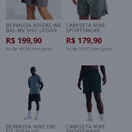
BERMUDA ADIDAS WE
CAMISETA NIKE
BAS WV SHO LEGIVY
SPORTSWEAR
MASCULINA - CINZA
CONNECT
R$ 199,90
R$ 179,90
MASCULINA - VERDE
OLIVA
4x de 49,98 sem juros
3x de 59,97 sem juros
BERMUDA NIKE DRI-
CAMISETA NIKE
FIT TOTALITY
SPORTSWEAR