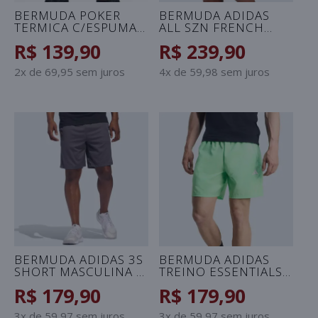
BERMUDA POKER
BERMUDA ADIDAS
TERMICA C/ESPUMA
ALL SZN FRENCH
SKILL MASCULINA -
TERRY MASCULINA -
R$ 139,90
R$ 239,90
PRETO
PRETO
2x de 69,95 sem juros
4x de 59,98 sem juros
BERMUDA ADIDAS 3S
BERMUDA ADIDAS
SHORT MASCULINA -
TREINO ESSENTIALS
GRAFITE/PRETO
WOVEN MASCULINA -
R$ 179,90
R$ 179,90
VERDE
3x de 59,97 sem juros
3x de 59,97 sem juros