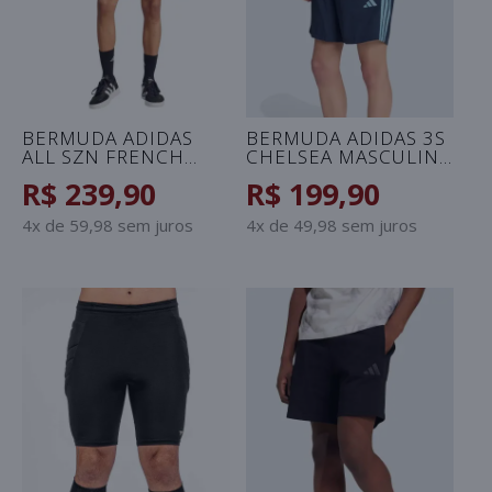
BERMUDA ADIDAS
BERMUDA ADIDAS 3S
ALL SZN FRENCH
CHELSEA MASCULINA
TERRY MASCULINA -
- MARINHO/AZUL
R$ 239,90
R$ 199,90
OFF WHITE
CELESTE
4x de 59,98 sem juros
4x de 49,98 sem juros