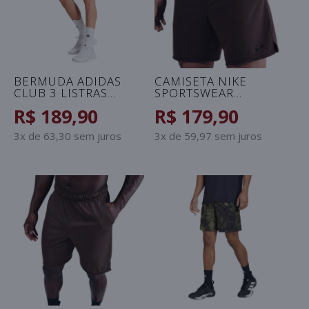
BERMUDA ADIDAS
CAMISETA NIKE
CLUB 3 LISTRAS
SPORTSWEAR
MASCULINA -
CONNECT
R$ 189,90
R$ 179,90
BRANCO
MASCULINA -
MARROM
3x de 63,30 sem juros
3x de 59,97 sem juros