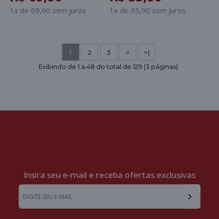
1x de 69,90 sem juros
1x de 35,90 sem juros
1
2
3
>
>|
Exibindo de 1 a 48 do total de 129 (3 páginas)
Insira seu e-mail e receba ofertas exclusivas