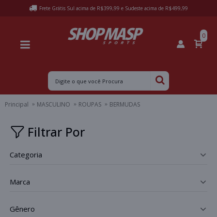
Frete Grátis Sul acima de R$399,99 e Sudeste acima de R$499,99
0
Principal
MASCULINO
ROUPAS
BERMUDAS
Filtrar Por
categoria
_
marca
_
gênero
_