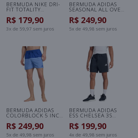
BERMUDA NIKE DRI-
BERMUDA ADIDAS
FIT TOTALITY
SEASONAL ALL OVER
MASCULINA -
PRINT MASCULINA -
R$ 179,90
R$ 249,90
MARROM
VERDE/PRETO
3x de 59,97 sem juros
5x de 49,98 sem juros
BERMUDA ADIDAS
BERMUDA ADIDAS
COLORBLOCK 5 INCH
ESS CHELSEA 3S
MASCULINA -
MASCULINA -
R$ 249,90
R$ 199,90
AZUL/AZUL CELESTE
PRETO/BRANCO
5x de 49,98 sem juros
4x de 49,98 sem juros