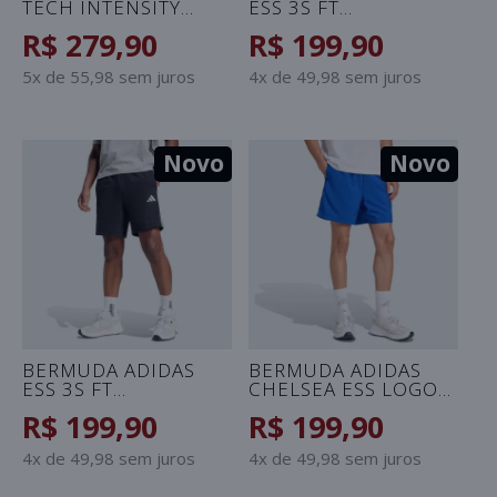
TECH INTENSITY
ESS 3S FT
MASCULINA -
MASCULINA -
R$ 279,90
R$ 199,90
MARROM
CINZA/PRETO
5x de 55,98 sem juros
4x de 49,98 sem juros
Novo
Novo
BERMUDA ADIDAS
BERMUDA ADIDAS
ESS 3S FT
CHELSEA ESS LOGO
MASCULINA -
PEQUENO
R$ 199,90
R$ 199,90
PRETO/BRANCO
MASCULINA - AZUL
4x de 49,98 sem juros
4x de 49,98 sem juros