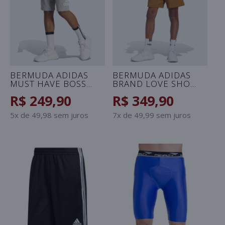
BERMUDA ADIDAS
BERMUDA ADIDAS
MUST HAVE BOSS
BRAND LOVE SHO
MASCULINA - CINZA
MASCULINA -
R$ 249,90
R$ 349,90
MARROM
5x de 49,98 sem juros
7x de 49,99 sem juros