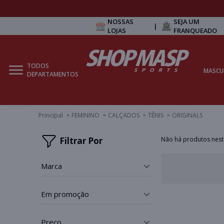
NOSSAS
SEJA UM
|
LOJAS
FRANQUEADO
TODOS
MASCU
DEPARTAMENTOS
Principal
FEMININO
CALÇADOS
TÊNIS
ORIGINALS
Filtrar Por
Não há produtos nes
marca
_
em promoção
_
preço
_