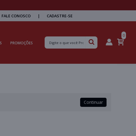
FALE CONOSCO
|
CADASTRE-SE
0
S
PROMOÇÕES
Continuar