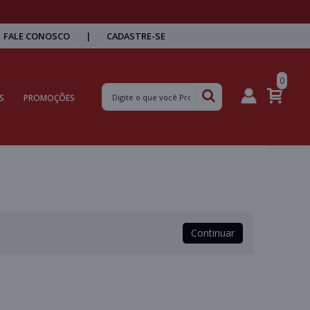
FALE CONOSCO
|
CADASTRE-SE
0
S
PROMOÇÕES
Continuar