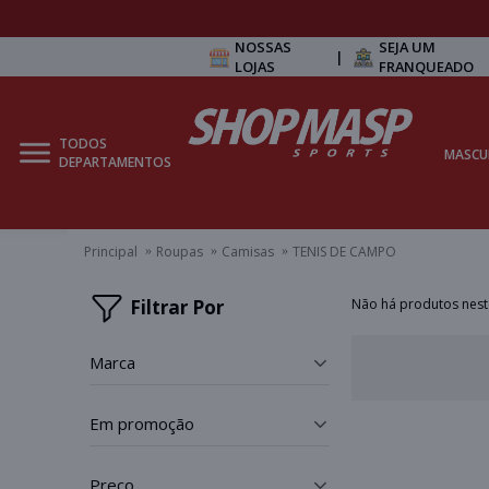
NOSSAS
SEJA UM
|
LOJAS
FRANQUEADO
TODOS
MASCU
DEPARTAMENTOS
Principal
Roupas
Camisas
TENIS DE CAMPO
Filtrar Por
Não há produtos nes
marca
_
em promoção
_
preço
_