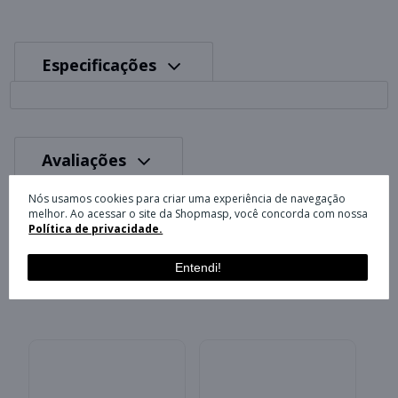
Especificações
Avaliações
Nós usamos cookies para criar uma experiência de navegação
melhor. Ao acessar o site da Shopmasp, você concorda com nossa
Política de privacidade.
Entendi!
VOCÊ TAMBÉM PODE GOSTAR
C
A
S