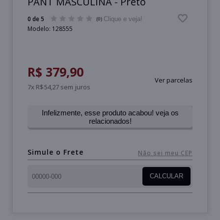
PANT MASCULINA - Preto
0 de 5
Clique e veja!
(0)
Modelo:
128555
R$ 379,90
Ver parcelas
7x R$54,27 sem juros
Infelizmente, esse produto acabou! veja os
relacionados!
Simule o Frete
Não sei meu CEP
CALCULAR