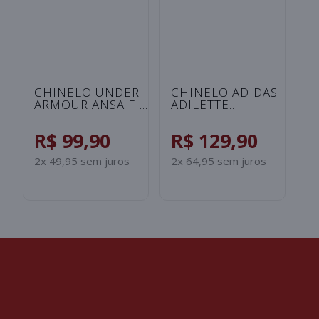
I
R
B
2x
S
CHINELO UNDER
CHINELO ADIDAS
ARMOUR ANSA FIX
ADILETTE
UNISSEX -
SHOWER
ROSA/SALMAO
INFANTIL -
R$ 99,90
R$ 129,90
PRETO/BRANCO
2x 49,95 sem juros
2x 64,95 sem juros