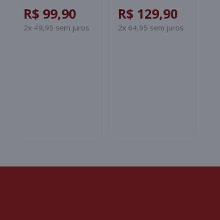
ROSA/SALMAO
INFANTIL -
I
R$ 99,90
R$ 129,90
R
PRETO/BRANCO
B
2x 49,95 sem juros
2x 64,95 sem juros
2x
S