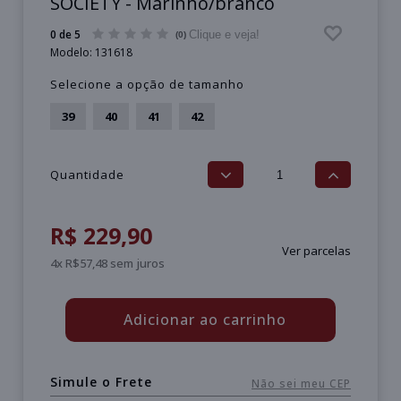
SOCIETY - Marinho/branco
0 de 5
Clique e veja!
(0)
Modelo:
131618
Selecione a opção de tamanho
39
40
41
42
Quantidade
R$ 229,90
Ver parcelas
4x R$57,48 sem juros
Adicionar ao carrinho
Simule o Frete
Não sei meu CEP