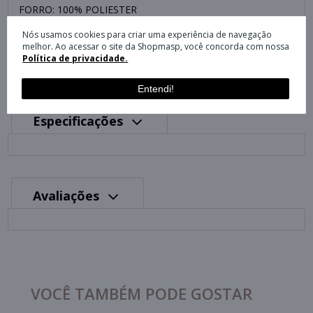
FORRO: 100% POLIESTER
PALMILHA: 90% EVA 10% POLIESTER
Nós usamos cookies para criar uma experiência de navegação
SOLA: 100% PVC
melhor. Ao acessar o site da Shopmasp, você concorda com nossa
Política de privacidade.
Entendi!
Especificações
Avaliações
VOCÊ TAMBÉM PODE GOSTAR