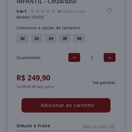
INFANTIL - Cinza/azul
0 de 5
Clique e veja!
(0)
Modelo:
131073
Selecione a opção de tamanho
32
33
34
35
36
Quantidade
R$ 249,90
Ver parcelas
5x R$49,98 sem juros
Adicionar ao carrinho
Simule o Frete
Não sei meu CEP