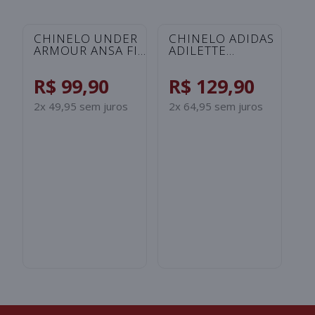
CHINELO UNDER
CHINELO ADIDAS
C
ARMOUR ANSA FIX
ADILETTE
A
UNISSEX -
SHOWER
S
ROSA/SALMAO
INFANTIL -
I
R$ 99,90
R$ 129,90
R
PRETO/BRANCO
B
2x 49,95 sem juros
2x 64,95 sem juros
2x
S