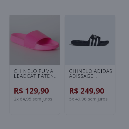
CHINELO UNDER
CHINELO ADIDAS
C
ARMOUR ANSA FIX
ADILETTE
A
UNISSEX -
SHOWER
S
ROSA/SALMAO
INFANTIL -
I
R$ 99,90
R$ 129,90
R
PRETO/BRANCO
B
2x 49,95 sem juros
2x 64,95 sem juros
2x
S