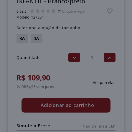
INFANTIL - Branco/preto
0 de 5
Clique e veja!
(0)
Modelo:
127884
Selecione a opção de tamanho
6A
8A
Quantidade
R$ 109,90
Ver parcelas
2x R$54,95 sem juros
Adicionar ao carrinho
Simule o Frete
Não sei meu CEP