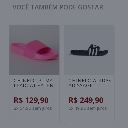
VOCÊ TAMBÉM PODE GOSTAR
CHINELO UNDER
CHINELO ADIDAS
C
ARMOUR ANSA FIX
ADILETTE
A
UNISSEX -
SHOWER
S
ROSA/SALMAO
INFANTIL -
I
R$ 99,90
R$ 129,90
R
PRETO/BRANCO
B
2x 49,95 sem juros
2x 64,95 sem juros
2x
S