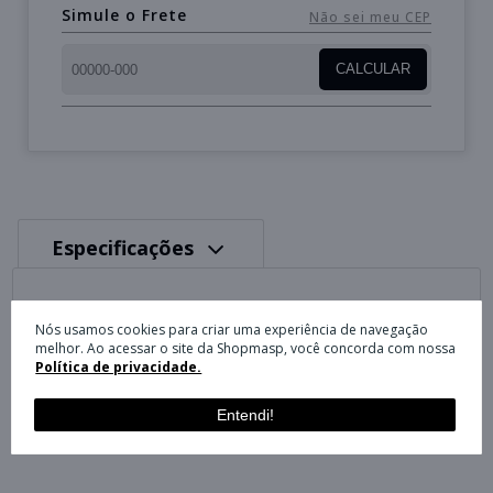
Simule o Frete
Não sei meu CEP
CALCULAR
Especificações
Nós usamos cookies para criar uma experiência de navegação
melhor. Ao acessar o site da Shopmasp, você concorda com nossa
Avaliações
Política de privacidade.
Entendi!