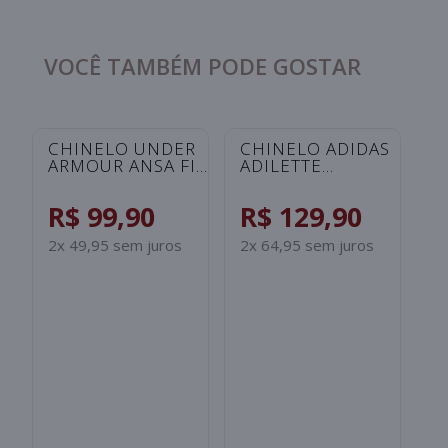
VOCÊ TAMBÉM PODE GOSTAR
CHINELO UNDER
CHINELO ADIDAS
C
ARMOUR ANSA FIX
ADILETTE
A
UNISSEX -
SHOWER
S
ROSA/SALMAO
INFANTIL -
I
R$ 99,90
R$ 129,90
R
PRETO/BRANCO
B
2x 49,95 sem juros
2x 64,95 sem juros
2x
S