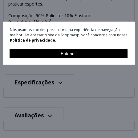
praticar esportes.
Composição: 90% Poliester 10% Elastano.
Gramatura : 160 g/m².
Embalagem: Peça.
Nós usamos cookies para criar uma experiência de navegação
COR: AZUL 04498
melhor. Ao acessar o site da Shopmasp, você concorda com nossa
PRETO 04498
Política de privacidade.
MARINHO 04498
BRANCO 04498
Entendi!
Especificações
Avaliações