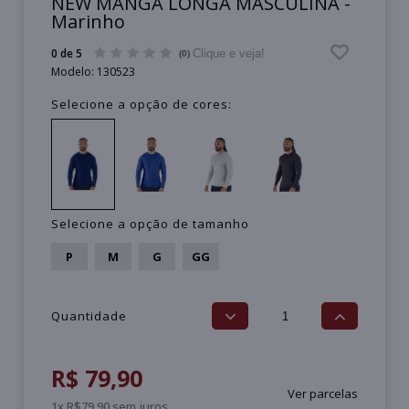
NEW MANGA LONGA MASCULINA -
Marinho
0 de 5
Clique e veja!
(0)
Modelo:
130523
Selecione a opção de cores:
Selecione a opção de tamanho
P
M
G
GG
Quantidade
R$ 79,90
Ver parcelas
1x R$79,90 sem juros