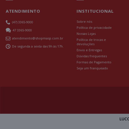
ATENDIMENTO
INSTITUCIONAL
Sobre nós
(47) 3365-9000
Política de privacidade
47 3365-9000
Nossas Lojas
atendimento@shopmasp.com.br
Política de trocas e
devoluções
De segunda a sexta das 9h às 17h.
Envio e Entregas
Dúvidas frequentes
Formas de Pagamento
Seja um franqueado
LUCC