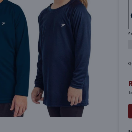
S
Q
R
1x
S