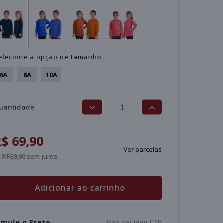
elecione a opção de tamanho
6A
8A
10A
uantidade
$ 69,90
Ver parcelas
 R$69,90 sem juros
Adicionar ao carrinho
imule o Frete
Não sei meu CEP