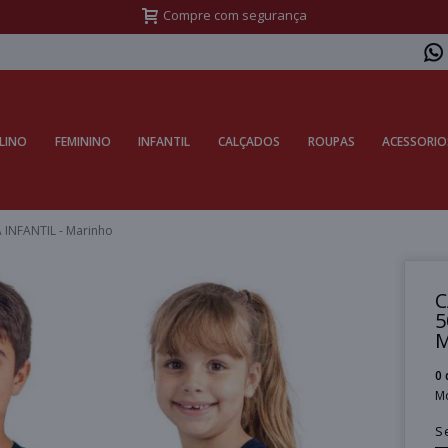
Frete Grátis Sul acima de R$399,99 e Sudeste acima de R$499,99
LINO
FEMININO
INFANTIL
CALÇADOS
ROUPAS
ACESSORIO
INFANTIL - Marinho
C
5
M
0 
M
S