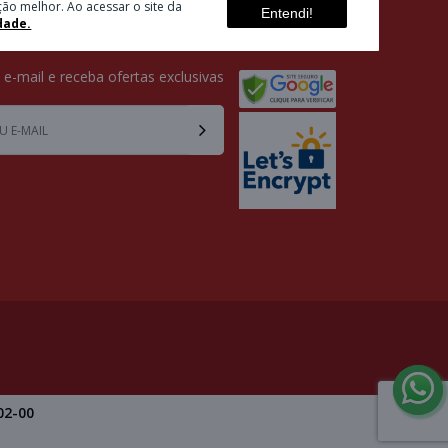
ão melhor. Ao acessar o site da
Entendi!
dade.
ETTER
SELOS
u e-mail e receba ofertas exclusivas
02-00