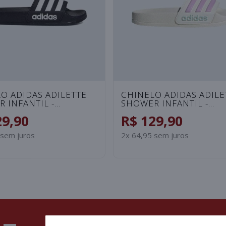
O PUMA LEADCAT -
CHINELO PUMA LEADC
BRANCO
PATENT FEMININO - RO
29,90
R$ 129,90
 sem juros
2x 64,95 sem juros