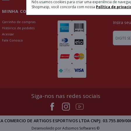
Nós usamos cookies para criar uma experiência de navegaç
Shopmasp, você concorda com nossa
Política de privaci
MINHA CONTA
PAGAMENTOS
NEWSL
Carrinho de compras
Insira se
Histórico de pedidos
Acessar
Fale Conosco
Siga-nos nas redes sociais
A COMERCIO DE ARTIGOS ESPORTIVOS LTDA CNPJ: 03.755.809/00
Desenvolvido por Adsomos Softwares ©