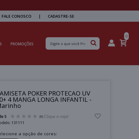
FALE CONOSCO
|
CADASTRE-SE
0
S
PROMOÇÕES
AMISETA POKER PROTECAO UV
0+ 4 MANGA LONGA INFANTIL -
arinho
de 5
Clique e veja!
(0)
odelo:
131111
elecione a opção de cores: