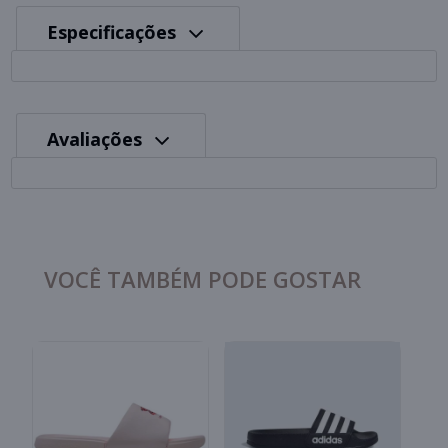
Especificações
Avaliações
VOCÊ TAMBÉM PODE GOSTAR
C
A
S
I
R
B