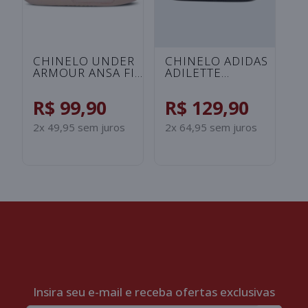
2x
S
CHINELO UNDER
CHINELO ADIDAS
ARMOUR ANSA FIX
ADILETTE
UNISSEX -
SHOWER
ROSA/SALMAO
INFANTIL -
R$ 99,90
R$ 129,90
PRETO/BRANCO
2x 49,95 sem juros
2x 64,95 sem juros
Insira seu e-mail e receba ofertas exclusivas