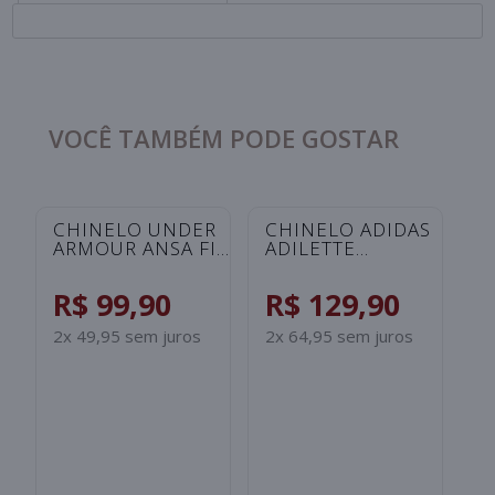
VOCÊ TAMBÉM PODE GOSTAR
CHINELO UNDER
CHINELO ADIDAS
C
ARMOUR ANSA FIX
ADILETTE
A
UNISSEX -
SHOWER
S
ROSA/SALMAO
INFANTIL -
I
R$ 99,90
R$ 129,90
R
PRETO/BRANCO
B
2x 49,95 sem juros
2x 64,95 sem juros
2x
S