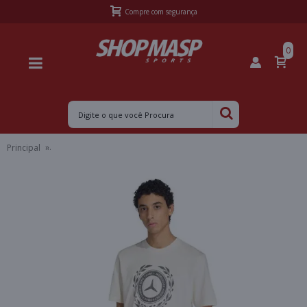
Frete Grátis Sul acima de R$399,99 e Sudeste acima de R$499,99
0
Principal
CAMISETA ADIDAS MERCEDES AMG PETRONAS F1 TEAM MASCULINA -