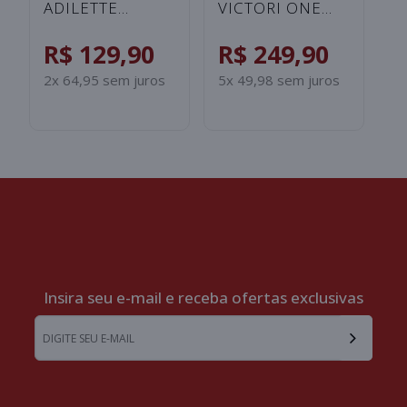
BENASSI JDI
LEADCAT -
L
PRINT FEMININO -
ROSA/BRANCO
F
BRANCO
R$ 149,90
R$ 129,90
R
3x 49,97 sem juros
2x 64,95 sem juros
2x
Insira seu e-mail e receba ofertas exclusivas