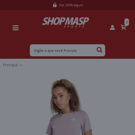
Site 100% seguro
0
Principal
CAMISETA ADIDAS 3S CREW ESSENTIALS FEMININA - Lilas/branco