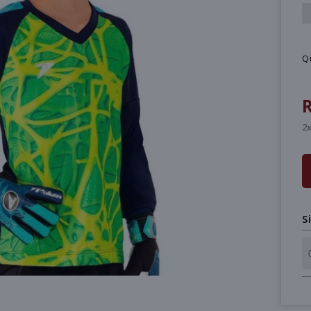
Q
R
2x
S