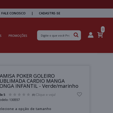
FALE CONOSCO
|
CADASTRE-SE
0
S
PROMOÇÕES
AMISA POKER GOLEIRO
UBLIMADA CARDIO MANGA
ONGA INFANTIL - Verde/marinho
de 5
Clique e veja!
(0)
odelo:
130557
elecione a opção de tamanho