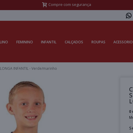
Frete Grátis Sul acima de R$399,99 e Sudeste acima de R$499,99
LINO
FEMININO
INFANTIL
CALÇADOS
ROUPAS
ACESSORIO
ONGA INFANTIL - Verde/marinho
C
S
L
0 
M
S