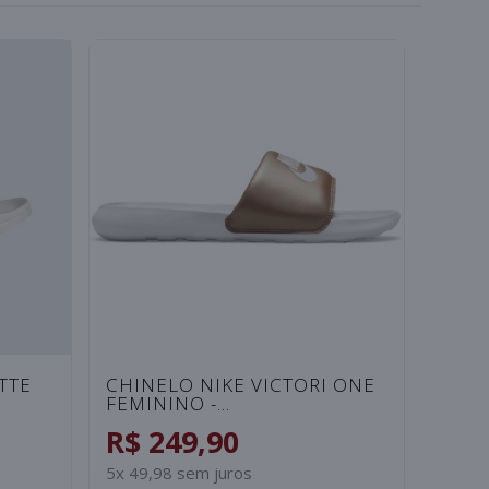
AT
CHINELO ADIDAS ADISSAGE
CHIN
SA
UNISSEX - PRETO/BRANCO
ANSA
ROSA
R$ 249,90
R$ 
5x 49,98 sem juros
2x 49,