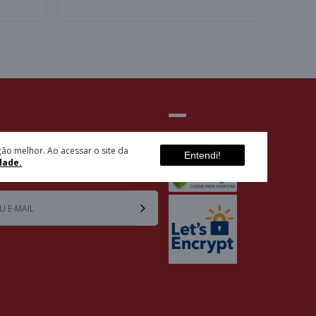
ETTER
SELOS
ão melhor. Ao acessar o site da
Entendi!
dade.
u e-mail e receba ofertas exclusivas