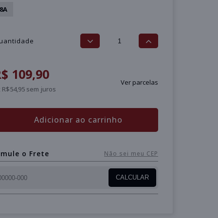
8A
uantidade
$ 109,90
Ver parcelas
 R$54,95 sem juros
Adicionar ao carrinho
imule o Frete
Não sei meu CEP
CALCULAR