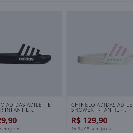
O PUMA LEADCAT -
CHINELO PUMA LEADC
BRANCO
PATENT FEMININO - RO
29,90
R$ 129,90
 sem juros
2x 64,95 sem juros