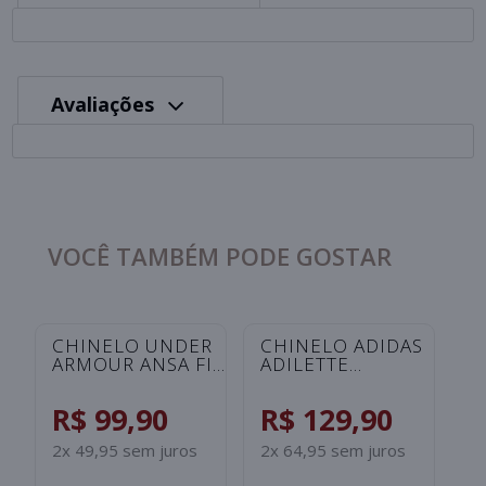
Avaliações
VOCÊ TAMBÉM PODE GOSTAR
C
A
S
I
R
B
2x