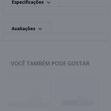
Especificações
Avaliações
VOCÊ TAMBÉM PODE GOSTAR
C
A
S
I
R
B
2x