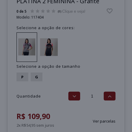
PLATINA 2 FEMININA - Grafite
0 de 5
Clique e veja!
(0)
Modelo:
117404
Selecione a opção de cores:
Selecione a opção de tamanho
P
G
Quantidade
R$ 109,90
Ver parcelas
2x R$54,95 sem juros