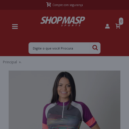
Frete Grátis Sul acima de R$399,99 e Sudeste acima de R$499,99
0
Principal
CAMISA POKER CICLISTA COM ZÍPER PLATINA 2 FEMININA - Grafite