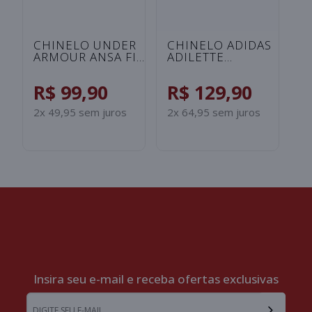
S
CHINELO UNDER
CHINELO ADIDAS
ARMOUR ANSA FIX
ADILETTE
UNISSEX -
SHOWER
ROSA/SALMAO
INFANTIL -
R$ 99,90
R$ 129,90
PRETO/BRANCO
2x 49,95 sem juros
2x 64,95 sem juros
Insira seu e-mail e receba ofertas exclusivas