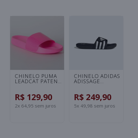
CHINELO UNDER
CHINELO ADIDAS
C
ARMOUR ANSA FIX
ADILETTE
A
UNISSEX -
SHOWER
S
ROSA/SALMAO
INFANTIL -
I
R$ 99,90
R$ 129,90
R
PRETO/BRANCO
B
2x 49,95 sem juros
2x 64,95 sem juros
2x
S