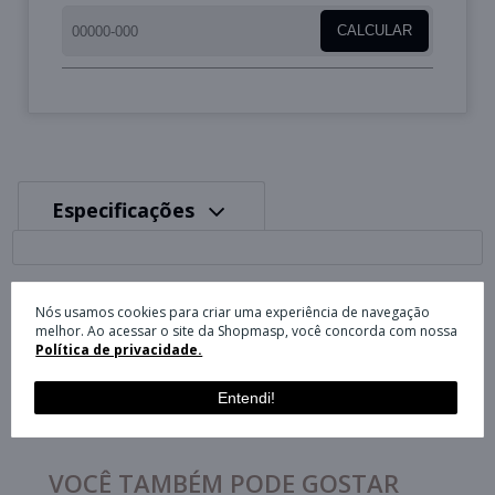
CALCULAR
Especificações
Nós usamos cookies para criar uma experiência de navegação
Avaliações
melhor. Ao acessar o site da Shopmasp, você concorda com nossa
Política de privacidade.
Entendi!
VOCÊ TAMBÉM PODE GOSTAR