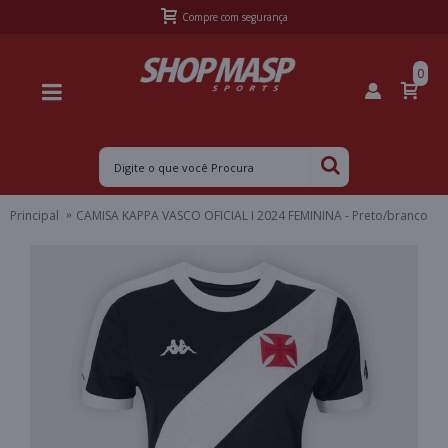
Compre com segurança
0
Principal
CAMISA KAPPA VASCO OFICIAL I 2024 FEMININA - Preto/branco