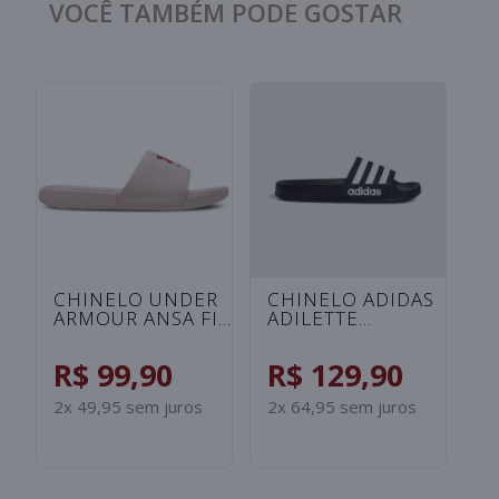
VOCÊ TAMBÉM PODE GOSTAR
C
A
S
I
R
B
2x
S
CHINELO UNDER
CHINELO ADIDAS
ARMOUR ANSA FIX
ADILETTE
UNISSEX -
SHOWER
ROSA/SALMAO
INFANTIL -
R$ 99,90
R$ 129,90
PRETO/BRANCO
2x 49,95 sem juros
2x 64,95 sem juros