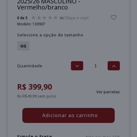
2025/26 MASCULINO -
Vermelho/branco
0 de 5
Clique e veja!
(0)
Modelo:
130907
Selecione a opção de tamanho
GG
Quantidade
R$ 399,90
Ver parcelas
8x R$49,99 sem juros
Adicionar ao carrinho
Simule o Frete