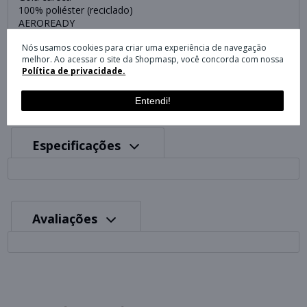
100% poliéster (reciclado)
AEROREADY
Escudo costurado do Liverpool FC
Nós usamos cookies para criar uma experiência de navegação
melhor. Ao acessar o site da Shopmasp, você concorda com nossa
COR:
Política de privacidade.
VERMELHO BRANCO JV6423
Entendi!
Especificações
Avaliações