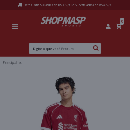
Frete Grátis Sul acima de R$399,99 e Sudeste acima de R$499,99
0
Principal
CAMISA ADIDAS LIVERPOOL FC I 2025/26 MASCULINO - Vermelho/