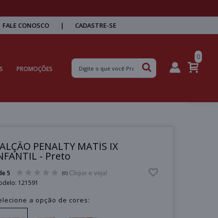
FALE CONOSCO
|
CADASTRE-SE
0
S
PROMOÇÕES
ALÇÃO PENALTY MATÍS IX
NFANTIL - Preto
de 5
Clique e veja!
(0)
odelo:
121591
elecione a opção de cores: