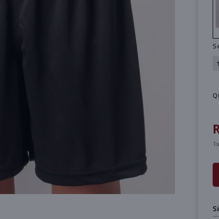
S
Q
R
1x
S