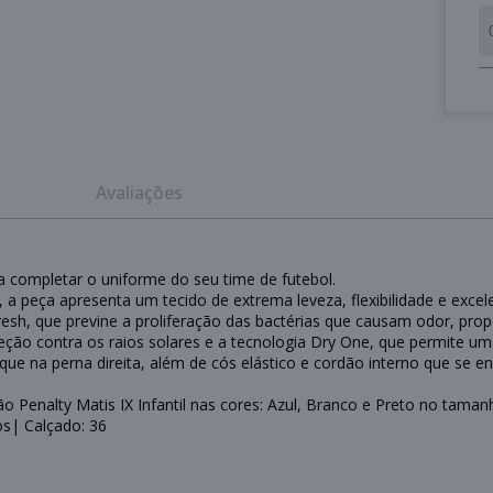
Avaliações
ara completar o uniforme do seu time de futebol.
, a peça apresenta um tecido de extrema leveza, flexibilidade e exc
esh, que previne a proliferação das bactérias que causam odor, pro
teção contra os raios solares e a tecnologia Dry One, que permite u
e na perna direita, além de cós elástico e cordão interno que se e
 Penalty Matis IX Infantil nas cores: Azul, Branco e Preto no taman
os| Calçado: 36