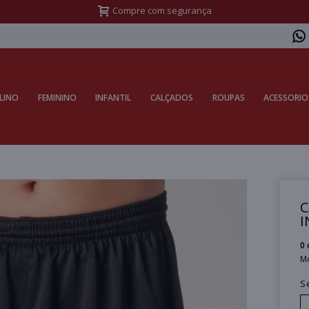
Frete Grátis Sul acima de R$399,99 e Sudeste acima de R$499,99
LINO
FEMININO
INFANTIL
CALÇADOS
ROUPAS
ACESSORIO
C
I
0 
M
S