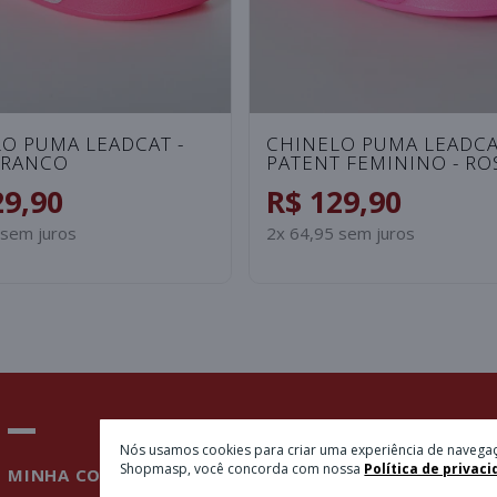
O PUMA LEADCAT -
CHINELO PUMA LEADC
BRANCO
PATENT FEMININO - RO
29,90
R$ 129,90
 sem juros
2x 64,95 sem juros
Nós usamos cookies para criar uma experiência de navegaç
Shopmasp, você concorda com nossa
Política de privaci
MINHA CONTA
PAGAMENTOS
NEWSL