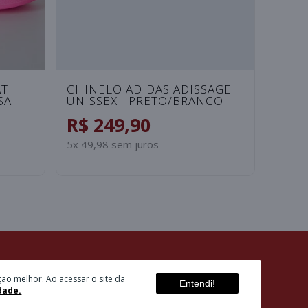
AT
CHINELO ADIDAS ADISSAGE
CHIN
SA
UNISSEX - PRETO/BRANCO
ANSA
ROSA
R$ 249,90
R$ 
5x 49,98 sem juros
2x 49,
ão melhor. Ao acessar o site da
Entendi!
dade.
ETTER
SELOS