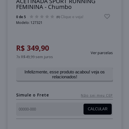
ACETINADA SPORT RUNNING
FEMININA - Chumbo
0 de 5
Clique e veja!
(0)
Modelo:
127321
R$ 349,90
Ver parcelas
7x R$49,99 sem juros
Infelizmente, esse produto acabou! veja os
relacionados!
Simule o Frete
Não sei meu CEP
CALCULAR