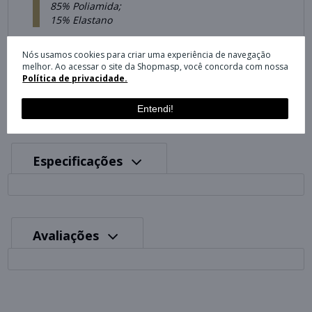
85% Poliamida;
15% Elastano
Cor
Nós usamos cookies para criar uma experiência de navegação
Chumbo: 0025701232-63334 - ago/22
melhor. Ao acessar o site da Shopmasp, você concorda com nossa
Política de privacidade.
Entendi!
Especificações
Avaliações