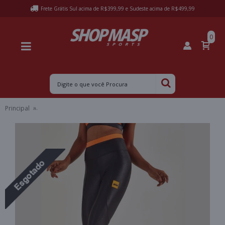
Frete Grátis Sul acima de R$399,99 e Sudeste acima de R$499,99
0
Principal
CALÇA LEGGING COLCCI ACETINADA SPORT RUNNING FEMININA 