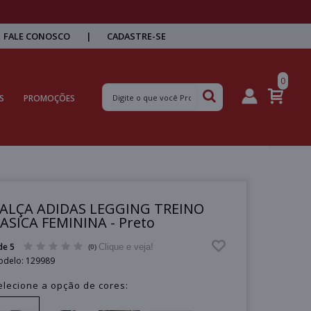
FALE CONOSCO
|
CADASTRE-SE
0
S
PROMOÇÕES
ALÇA ADIDAS LEGGING TREINO
ASICA FEMININA - Preto
de 5
Clique e veja!
(0)
odelo:
129989
elecione a opção de cores: