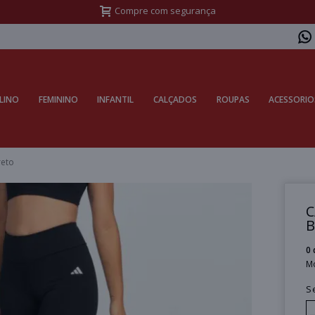
Frete Grátis Sul acima de R$399,99 e Sudeste acima de R$499,99
LINO
FEMININO
INFANTIL
CALÇADOS
ROUPAS
ACESSORIO
reto
C
B
0 
M
S