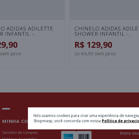
O PUMA LEADCAT -
CHINELO PUMA LEADC
BRANCO
PATENT FEMININO - RO
29,90
R$ 129,90
 sem juros
2x 64,95 sem juros
Nós usamos cookies para criar uma experiência de navegaç
MINHA CONTA
PAGAMENTOS
NEWSL
Shopmasp, você concorda com nossa
Política de privaci
Carrinho de compras
Insira se
Histórico de pedidos