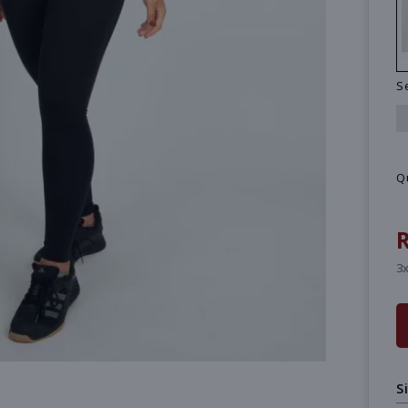
S
Q
R
3x
S