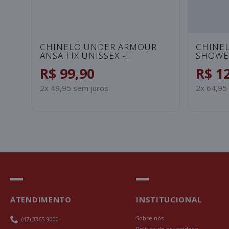
CHINELO NIKE BENASSI JDI
CHINEL
PRINT FEMININO - BRANCO
ROSA/
R$ 149,90
R$ 1
3x 49,97 sem juros
2x 64,95
ATENDIMENTO
INSTITUCIONAL
Sobre nós
(47) 3365-9000
Política de privacidade