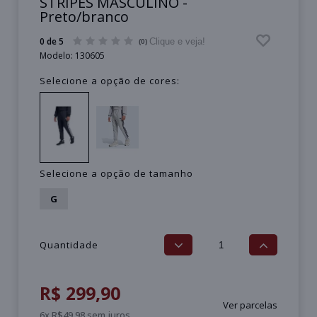
STRIPES MASCULINO -
Preto/branco
0 de 5
Clique e veja!
(0)
Modelo:
130605
Selecione a opção de cores:
Selecione a opção de tamanho
G
Quantidade
R$ 299,90
Ver parcelas
6x R$49,98 sem juros