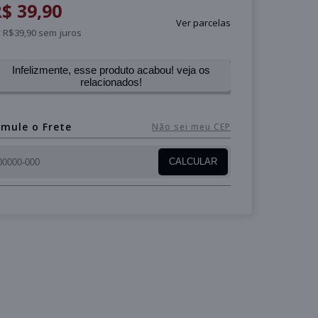
$ 39,90
Ver parcelas
 R$39,90 sem juros
Infelizmente, esse produto acabou! veja os
relacionados!
imule o Frete
Não sei meu CEP
CALCULAR