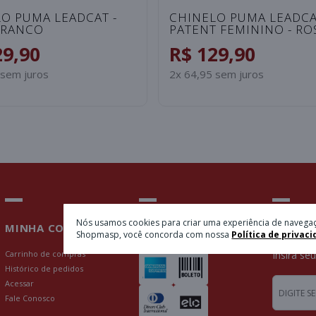
O PUMA LEADCAT -
CHINELO PUMA LEADC
BRANCO
PATENT FEMININO - RO
29,90
R$ 129,90
 sem juros
2x 64,95 sem juros
Nós usamos cookies para criar uma experiência de navegaç
MINHA CONTA
PAGAMENTOS
NEWSL
Shopmasp, você concorda com nossa
Política de privaci
Carrinho de compras
Insira se
Histórico de pedidos
Acessar
Fale Conosco