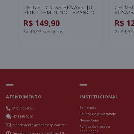
CHINELO NIKE BENASSI JDI
CHINEL
PRINT FEMININO - BRANCO
ROSA/
R$ 149,90
R$ 1
3x 49,97 sem juros
2x 64,95
ATENDIMENTO
INSTITUCIONAL
Sobre nós
(47) 3365-9000
Política de privacidade
47 3365-9000
Nossas Lojas
atendimento@shopmasp.com.br
Política de trocas e
devoluções
De segunda a sexta das 9h às 17h.