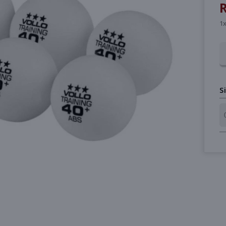
R
1x
S