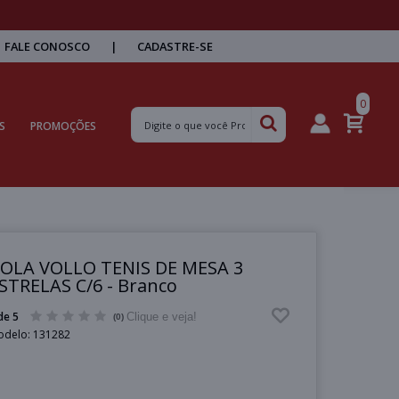
FALE CONOSCO
|
CADASTRE-SE
0
S
PROMOÇÕES
OLA VOLLO TENIS DE MESA 3
STRELAS C/6 - Branco
de 5
Clique e veja!
(0)
odelo:
131282