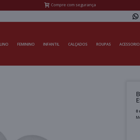
Compre com segurança
LINO
FEMININO
INFANTIL
CALÇADOS
ROUPAS
ACESSORIO
B
E
0 
M