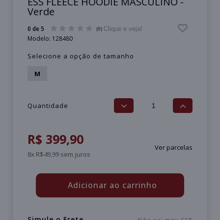
ESS FLEECE HOODIE MASCULINO -
Verde
0 de 5
Clique e veja!
(0)
Modelo:
128480
Selecione a opção de tamanho
M
Quantidade
R$ 399,90
Ver parcelas
8x R$49,99 sem juros
Adicionar ao carrinho
Simule o Frete