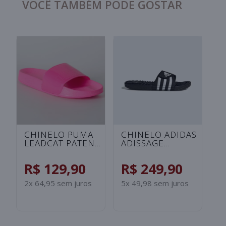
VOCÊ TAMBÉM PODE GOSTAR
CHINELO UNDER
CHINELO ADIDAS
C
ARMOUR ANSA FIX
ADILETTE
A
UNISSEX -
SHOWER
S
ROSA/SALMAO
INFANTIL -
I
R$ 99,90
R$ 129,90
R
PRETO/BRANCO
B
2x 49,95 sem juros
2x 64,95 sem juros
2x
S