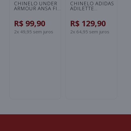
CHINELO UNDER
CHINELO ADIDAS
C
ARMOUR ANSA FIX
ADILETTE
A
UNISSEX -
SHOWER
S
ROSA/SALMAO
INFANTIL -
I
R$ 99,90
R$ 129,90
R
PRETO/BRANCO
B
2x 49,95 sem juros
2x 64,95 sem juros
2x
S