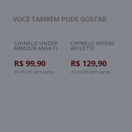
VOCÊ TAMBÉM PODE GOSTAR
CHINELO UNDER
CHINELO ADIDAS
C
ARMOUR ANSA FIX
ADILETTE
A
UNISSEX -
SHOWER
S
ROSA/SALMAO
INFANTIL -
I
R$ 99,90
R$ 129,90
R
PRETO/BRANCO
B
2x 49,95 sem juros
2x 64,95 sem juros
2x
S