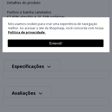
Detalhes do produto
Punhos e bainha canelados
67-80% algodão e 20-33% poliéster.
As porcentagens dos materiais podem variar. Para ver a
Nós usamos cookies para criar uma experiência de navegação
quantidade real, confira a etiqueta.
melhor. Ao acessar o site da Shopmasp, você concorda com nossa
Logo bordado (Nike Futura)
Política de privacidade.
Produto importado
Lavagem à máquina
Entendi!
Especificações
Avaliações