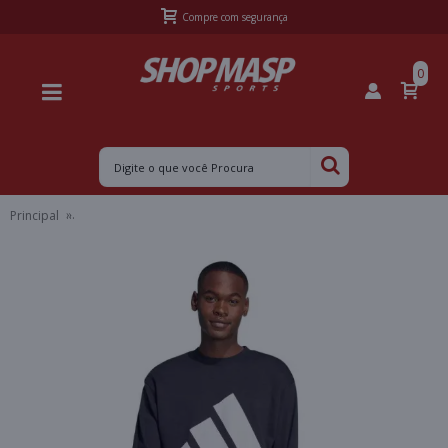
Frete Grátis Sul acima de R$399,99 e Sudeste acima de R$499,99
0
Principal
BLUSÃO ADIDAS ESSENTIALS BIG LOGO MASCULINO - Preto/branc