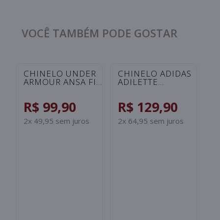
VOCÊ TAMBÉM PODE GOSTAR
CHINELO UNDER
CHINELO ADIDAS
C
ARMOUR ANSA FIX
ADILETTE
A
UNISSEX -
SHOWER
S
ROSA/SALMAO
INFANTIL -
I
R$ 99,90
R$ 129,90
R
PRETO/BRANCO
B
2x 49,95 sem juros
2x 64,95 sem juros
2x
S