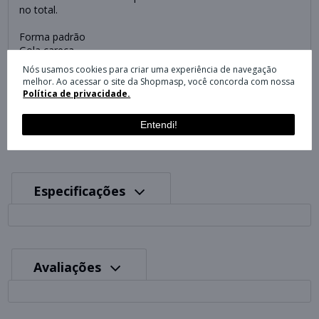
no total.
Forma padrão
Gola careca
55% algodão, 36% poliéster (reciclado), 9% viscose
Nós usamos cookies para criar uma experiência de navegação
Ombros caídos
melhor. Ao acessar o site da Shopmasp, você concorda com nossa
Punhos e barra canelados
Política de privacidade.
Contém pelo menos 70% de conteúdo reciclado e renovável
Entendi!
Especificações
Avaliações