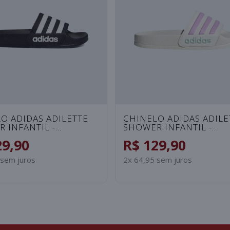
O PUMA LEADCAT -
CHINELO PUMA LEADC
BRANCO
PATENT FEMININO - RO
29,90
R$ 129,90
 sem juros
2x 64,95 sem juros