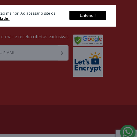
ão melhor. Ao acessar o site da
Entendi!
dade.
ETTER
SELOS
u e-mail e receba ofertas exclusivas