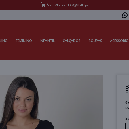
Compre com segurança
LINO
FEMININO
INFANTIL
CALÇADOS
ROUPAS
ACESSORIO
B
F
0 
M
S