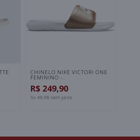
AT
CHINELO ADIDAS ADISSAGE
CHIN
SA
UNISSEX - PRETO/BRANCO
ANSA
ROSA
R$ 249,90
R$ 
5x 49,98 sem juros
2x 49,