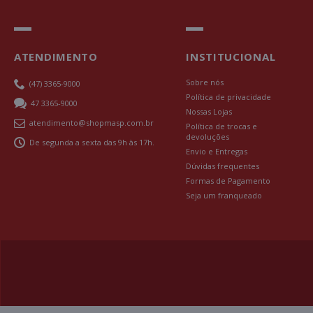
ATENDIMENTO
INSTITUCIONAL
Sobre nós
(47) 3365-9000
Política de privacidade
47 3365-9000
Nossas Lojas
atendimento@shopmasp.com.br
Política de trocas e
devoluções
De segunda a sexta das 9h às 17h.
Envio e Entregas
Dúvidas frequentes
Formas de Pagamento
Seja um franqueado