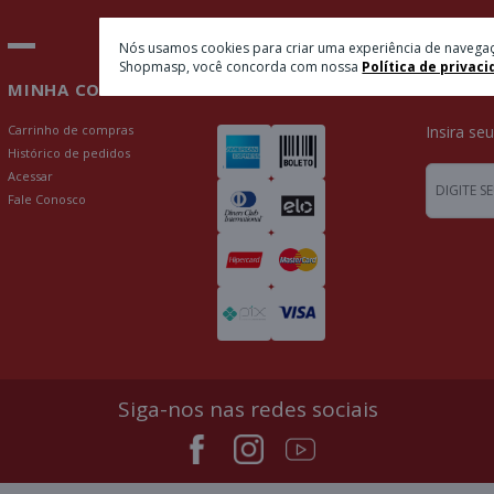
Nós usamos cookies para criar uma experiência de navegaç
Shopmasp, você concorda com nossa
Política de privaci
MINHA CONTA
PAGAMENTOS
NEWSL
Carrinho de compras
Insira se
Histórico de pedidos
Acessar
Fale Conosco
Siga-nos nas redes sociais