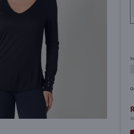
S
Q
R
2x