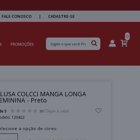
FALE CONOSCO
|
CADASTRE-SE
0
S
PROMOÇÕES
LUSA COLCCI MANGA LONGA
EMININA - Preto
de 5
Clique e veja!
(0)
odelo:
120422
elecione a opção de cores: