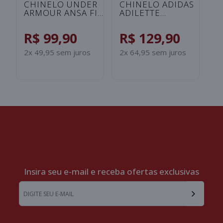
S
CHINELO UNDER
CHINELO ADIDAS
ARMOUR ANSA FIX
ADILETTE
UNISSEX -
SHOWER
ROSA/SALMAO
INFANTIL -
R$ 99,90
R$ 129,90
PRETO/BRANCO
2x 49,95 sem juros
2x 64,95 sem juros
Insira seu e-mail e receba ofertas exclusivas