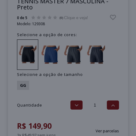
TENNIS MASTER 7 MASCULINA -
Preto
0 de 5
Clique e veja!
(0)
Modelo:
129308
Selecione a opção de cores:
Selecione a opção de tamanho
GG
Quantidade
R$ 149,90
Ver parcelas
3x R$49,97 sem juros