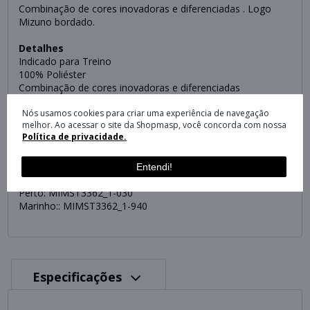
Combinação de cores inovadoras e diferenciadas . Logo
Mizuno bordado.
Detalhes
Indicado para Treino
100% Poliéster
Combinação de cores inovadoras e diferenciadas
Logo Mizuno bordado
Nós usamos cookies para criar uma experiência de navegação
Peça Lisa
melhor. Ao acessar o site da Shopmasp, você concorda com nossa
Bolso frontal em tecido atoalhado
Política de privacidade.
Cor
Chumbo: MIMST3362_1-014
Entendi!
Azul: MIMST3362_1-005
Perto: MIMST3362_1-030
Marinho:: MIMST3362_1-940
Especificações