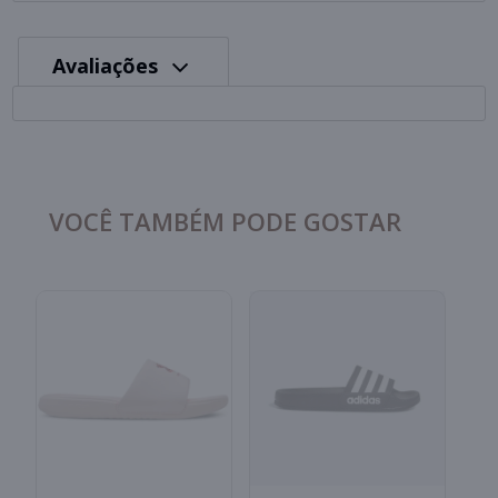
Avaliações
VOCÊ TAMBÉM PODE GOSTAR
C
A
S
I
R
B
2x