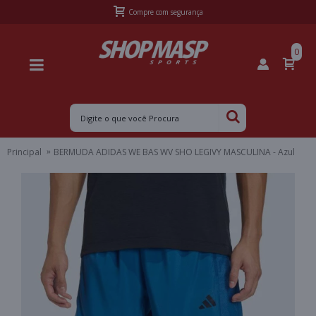
Frete Grátis Sul acima de R$399,99 e Sudeste acima de R$499,99
0
Principal
BERMUDA ADIDAS WE BAS WV SHO LEGIVY MASCULINA - Azul