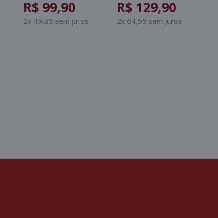
R
B
2x
S
CHINELO UNDER
CHINELO ADIDAS
ARMOUR ANSA FIX
ADILETTE
UNISSEX -
SHOWER
ROSA/SALMAO
INFANTIL -
R$ 99,90
R$ 129,90
PRETO/BRANCO
2x 49,95 sem juros
2x 64,95 sem juros