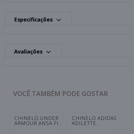
Especificações
Avaliações
VOCÊ TAMBÉM PODE GOSTAR
C
A
S
I