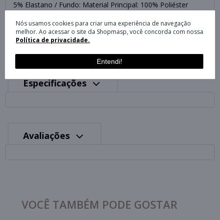
5% Elastano / Fundo: Material Principal: 100% Poliéster
Jaqueta e calça: Bolsos laterais
Calça: Cintura elástica com cordão ajustável
Nós usamos cookies para criar uma experiência de navegação
melhor. Ao acessar o site da Shopmasp, você concorda com nossa
Política de privacidade.
Entendi!
Especificações
Avaliações
VOCÊ TAMBÉM PODE GOSTAR