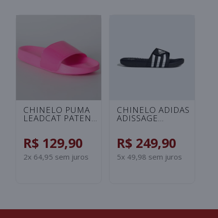
CHINELO UNDER
CHINELO ADIDAS
C
ARMOUR ANSA FIX
ADILETTE
A
UNISSEX -
SHOWER
S
ROSA/SALMAO
INFANTIL -
I
R$ 99,90
R$ 129,90
R
PRETO/BRANCO
B
2x 49,95 sem juros
2x 64,95 sem juros
2x
S