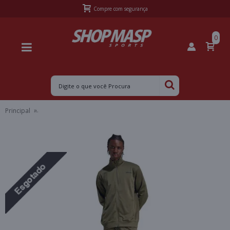
Frete Grátis Sul acima de R$399,99 e Sudeste acima de R$499,99
0
Principal
AGASALHO ADIDAS LINEAR LOGO TRACKSUIT MASCULINO - Verd