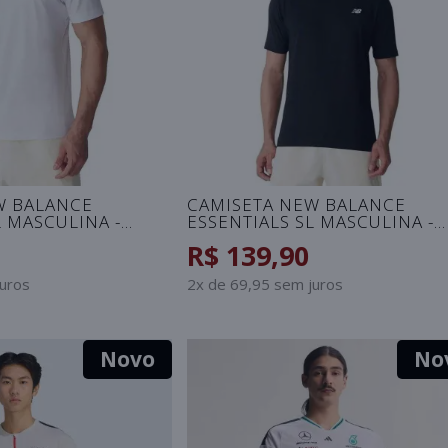
W BALANCE
CAMISETA NEW BALANCE
L MASCULINA -
ESSENTIALS SL MASCULINA -
PRETO
R$ 139,90
juros
2x de 69,95 sem juros
Novo
No