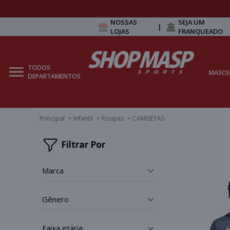
NOSSAS
SEJA UM
|
LOJAS
FRANQUEADO
TODOS
MASCU
DEPARTAMENTOS
Principal
Infantil
Roupas
CAMISETAS
Filtrar Por
marca
_
gênero
_
faixa etária
_