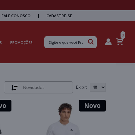
FALE CONOSCO
|
CADASTRE-SE
0
S
PROMOÇÕES
Exibir:
vo
Novo