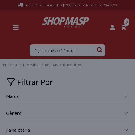
Frete Grátis Sul acima de R$399,99 e Sudeste acima de R$499,99
0
Principal
FEMININO
Roupas
BERMUDAS
Filtrar Por
marca
_
gênero
_
faixa etária
_