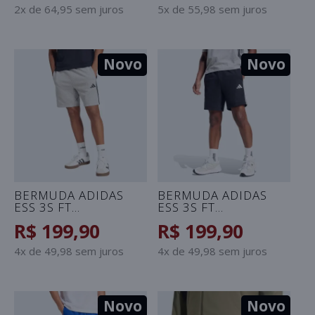
2x de 64,95 sem juros
5x de 55,98 sem juros
Novo
Novo
BERMUDA ADIDAS
BERMUDA ADIDAS
ESS 3S FT
ESS 3S FT
MASCULINA -
MASCULINA -
R$ 199,90
R$ 199,90
CINZA/PRETO
PRETO/BRANCO
4x de 49,98 sem juros
4x de 49,98 sem juros
Novo
Novo