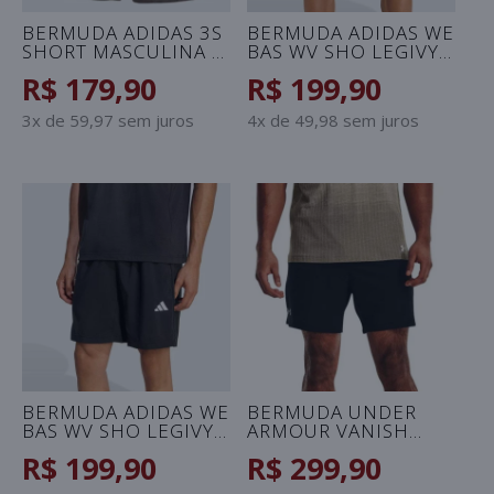
BERMUDA ADIDAS 3S
BERMUDA ADIDAS WE
SHORT MASCULINA -
BAS WV SHO LEGIVY
VERDE/PRETO
MASCULINA - AZUL
R$ 179,90
R$ 199,90
3x de 59,97 sem juros
4x de 49,98 sem juros
BERMUDA ADIDAS WE
BERMUDA UNDER
BAS WV SHO LEGIVY
ARMOUR VANISH
MASCULINA - PRETO
WOVEN 6
R$ 199,90
R$ 299,90
MASCULINA -
PRETO/GRAFITE