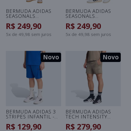
BERMUDA ADIDAS
BERMUDA ADIDAS
SEASONALS
SEASONALS
MASCULINA - VERDE
MASCULINA - PRETO
R$ 249,90
R$ 249,90
5x de 49,98 sem juros
5x de 49,98 sem juros
Novo
Novo
BERMUDA ADIDAS 3
BERMUDA ADIDAS
STRIPES INFANTIL -
TECH INTENSITY
AZUL/MARINHO
MASCULINA -
R$ 129,90
R$ 279,90
MARROM