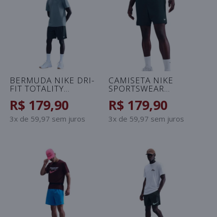
BERMUDA NIKE DRI-
CAMISETA NIKE
FIT TOTALITY
SPORTSWEAR
MASCULINA -
CONNECT
R$ 179,90
R$ 179,90
VERDE/BRANCO
MASCULINA - VERDE
3x de 59,97 sem juros
3x de 59,97 sem juros