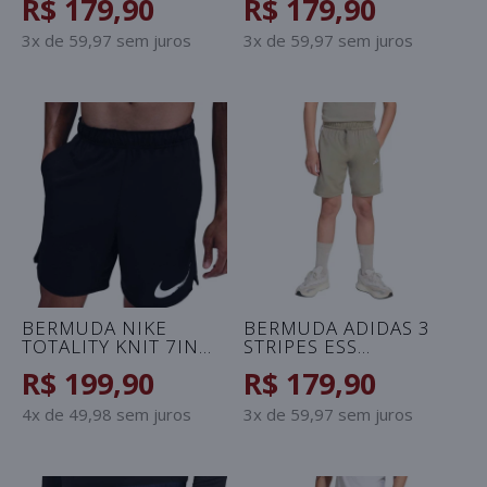
R$ 179,90
R$ 179,90
3x de 59,97 sem juros
3x de 59,97 sem juros
BERMUDA NIKE
BERMUDA ADIDAS 3
TOTALITY KNIT 7IN
STRIPES ESS
MASCULINA - PRETO
CLIMACOOL
R$ 199,90
R$ 179,90
INFANTIL -
CINZA/BRANCO
4x de 49,98 sem juros
3x de 59,97 sem juros