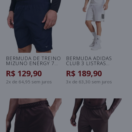
BERMUDA DE TREINO
BERMUDA ADIDAS
MIZUNO ENERGY 7
CLUB 3 LISTRAS
MASCULINA -
MASCULINA -
R$ 129,90
R$ 189,90
MARINHO
BRANCO
2x de 64,95 sem juros
3x de 63,30 sem juros