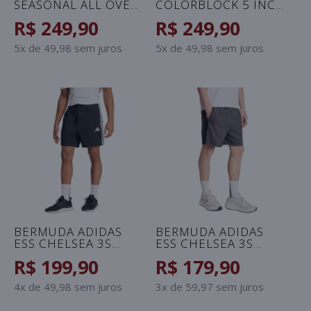
SEASONAL ALL OVER
COLORBLOCK 5 INCH
PRINT MASCULINA -
MASCULINA -
R$ 249,90
R$ 249,90
VERDE/PRETO
AZUL/AZUL CELESTE
5x de 49,98 sem juros
5x de 49,98 sem juros
BERMUDA ADIDAS
BERMUDA ADIDAS
ESS CHELSEA 3S
ESS CHELSEA 3S
MASCULINA -
MASCULINA -
R$ 199,90
R$ 179,90
PRETO/BRANCO
GRAFITE/PRETO
4x de 49,98 sem juros
3x de 59,97 sem juros