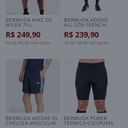
BERMUDA NIKE DF
BERMUDA ADIDAS
MILER 7UL
ALL SZN FRENCH
MASCULINA - PRETO
TERRY MASCULINA -
R$ 249,90
R$ 239,90
OFF WHITE
5x de 49,98 sem juros
4x de 59,98 sem juros
BERMUDA ADIDAS 3S
BERMUDA POKER
CHELSEA MASCULINA
TERMICA C/ESPUMA
- MARINHO/AZUL
SKILL MASCULINA -