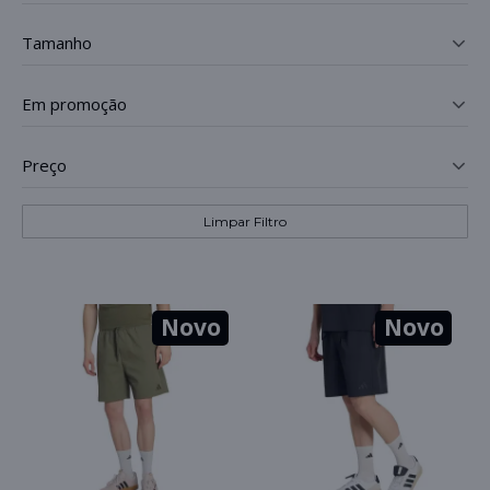
tamanho
_
em promoção
_
preço
_
Limpar Filtro
Novo
Novo